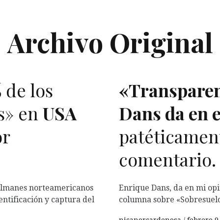
Archivo Original
de los
«Transparen
os» en
USA
Dans da en e
or
patéticamen
comentario.
sulmanes norteamericanos
Enrique Dans, da en mi opi
entificación y captura del
columna sobre «Sobresueld