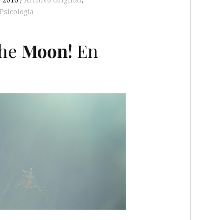
, 2016
Archivo Original
,
Psicología
the
Moon!
En
O