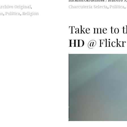
nicanorcardenosa
febrero 9
rchivo Original
,
Charcutería Selecta
,
Política
,
mo
,
Política
,
Religión
Take me to 
HD
@ Flickr