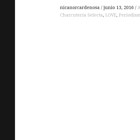
nicanorcardenosa
junio 13, 2016
A
Charcutería Selecta
,
LOVE
,
Periodis