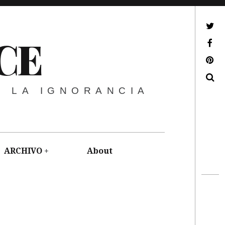
ir a mi twitter
CE
ir a mi facebook
ir a mi pinterest
Buscar
E LA IGNORANCIA
ARCHIVO
About