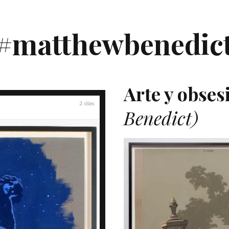
#matthewbenedic
Arte y obses
Benedict)