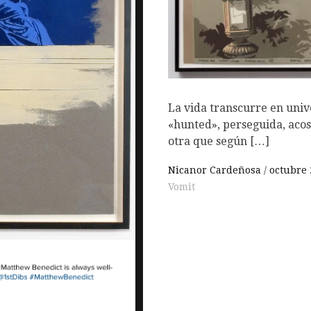
O
La vida transcurre en univ
«hunted», perseguida, aco
otra que según […]
Nicanor Cardeñosa
octubre 
Vomit