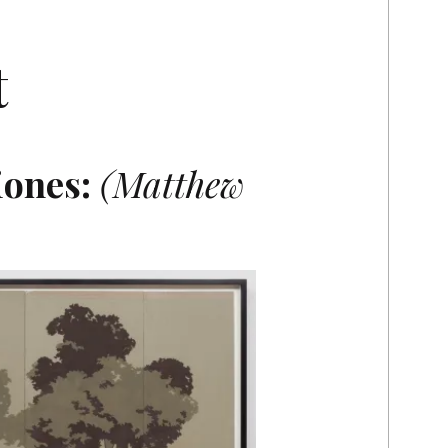
t
iones:
(Matthew
O