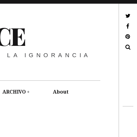
ir a mi twitter
CE
ir a mi facebook
ir a mi pinterest
Buscar
E LA IGNORANCIA
ARCHIVO
About