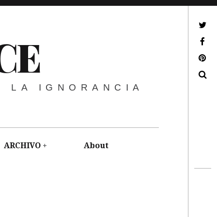
ir a mi twitter
CE
ir a mi facebook
ir a mi pinterest
Buscar
E LA IGNORANCIA
ARCHIVO
About