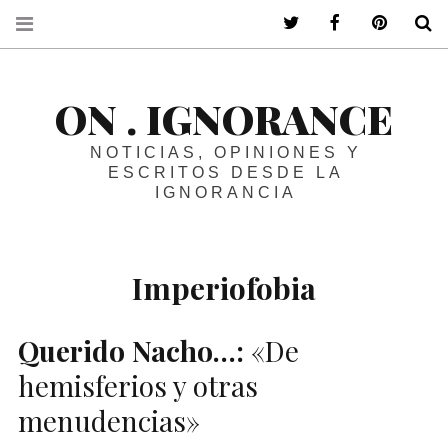
ir a mi twitter
ir a mi faceboo
ir a mi p
B
ON . IGNORANCE
NOTICIAS, OPINIONES Y
ESCRITOS DESDE LA
IGNORANCIA
Imperiofobia
Querido Nacho…:
«De
hemisferios y otras
menudencias»