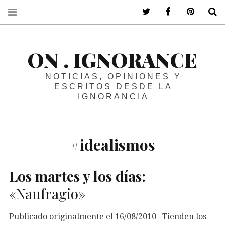
ir a mi twitter
ir a mi faceboo
ir a mi p
B
ON . IGNORANCE
NOTICIAS, OPINIONES Y
ESCRITOS DESDE LA
IGNORANCIA
#idealismos
Los martes y los días:
«Naufragio»
Publicado originalmente el 16/08/2010 Tienden los