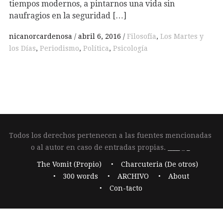
tiempos modernos, a pintarnos una vida sin
naufragios en la seguridad […]
nicanorcardenosa
abril 6, 2016
Filosofía
,
Los Martes y
los Días
,
Periodismo
,
Política
,
Psicología
Todos los derechos pertenecen a las fuentes mencionadas
o al autor en caso de entradas propias.
____
_
_
The Vomit (Propio)
Charcuteria (De otros)
300 words
ARCHIVO
About
Con-tacto