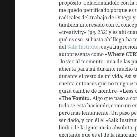
propósito- relacionándolo con la c
me quedo petrificado porque es u
radicales del trabajo de Ortega y
también interesado con el conce
«creativity» (pg. 232) y es ahi c
qué es eso -sí hasta ahí llega-ba 
del
Salk Institute
, cuya impresio
autopresenta como
«Where CUR
-lo veo al momento- una de las 
abierta para mí durante mucho ti
durante el resto de mi vida. Así 
cuenta entonces que no tengo
«C
quizá cambie de nombre-
«Less
«The Vomit».
Algo que paso a c
todo se está haciendo, como un e
pero más lentamente. Un paso pe
ser dado, y con él el «Salk Institu
limbo de la ignorancia absoluta, 
excitante que es el de la ignoranc