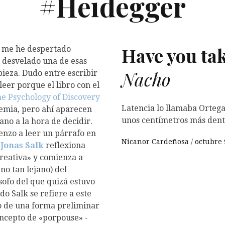
#Heidegger
Have you tak
, me he despertado
 desvelado una de esas
Nacho
pieza. Dudo entre escribir
eer porque el libro con el
he Psychology of Discovery
Latencia lo llamaba Ortega
emia, pero ahí aparecen
unos centímetros más dent
no a la hora de decidir.
ienzo a leer un párrafo en
Nicanor Cardeñosa
octubre 
Jonas Salk
reflexiona
creativa» y comienza a
no tan lejano) del
ósofo del que quizá estuvo
o Salk se refiere a este
o de una forma preliminar
concepto de «porpouse» -