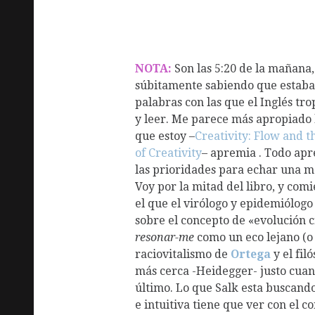
NOTA:
Son las 5:20 de la mañana
súbitamente sabiendo que estaba
palabras con las que el Inglés tro
y leer. Me parece más apropiado l
que estoy –
Creativity: Flow and t
of
Creativity
– a
premia . Todo apr
las prioridades para echar una ma
Voy por la mitad del libro, y com
el que el virólogo y epidemiólogo
sobre el concepto de «evolución 
resonar-me
como un eco lejano (o 
raciovitalismo de
Ortega
y el fil
más cerca -Heidegger- justo cuand
último. Lo que Salk esta buscand
e intuitiva tiene que ver con el 