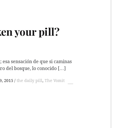
en your pill?
; esa sensación de que si caminas
ro del bosque, lo conocido […]
9, 2015
the daily pill
,
The Vomit