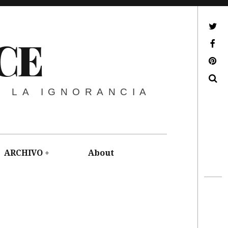
ir a mi twitter
CE
ir a mi facebook
ir a mi pinterest
Buscar
E LA IGNORANCIA
ARCHIVO
About