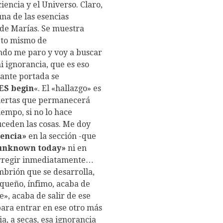
iencia y el Universo. Claro,
na de las esencias
 de Marías. Se muestra
pto mismo de
uando me paro y voy a buscar
mi ignorancia, que es eso
nante portada se
ES begin
«. El «hallazgo» es
puertas que permanecerá
empo, si no lo hace
suceden las cosas. Me doy
iencia»
en la sección -que
 unknown today»
ni en
orregir inmediatamente…
mbrión que se desarrolla,
queño, ínfimo, acaba de
te», acaba de salir de ese
para entrar en ese otro más
ia, a secas, esa ignorancia