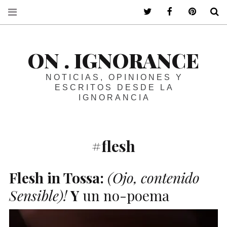
ir a mi twitter
ir a mi faceboo
ir a mi p
B
ON . IGNORANCE
NOTICIAS, OPINIONES Y
ESCRITOS DESDE LA
IGNORANCIA
#flesh
Flesh in Tossa:
(Ojo, contenido
Sensible)
!
Y
un no-poema