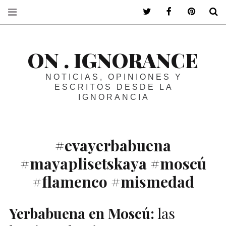
ir a mi twitter
ir a mi faceboo
ir a mi p
B
ON . IGNORANCE
NOTICIAS, OPINIONES Y
ESCRITOS DESDE LA
IGNORANCIA
#evayerbabuena
#mayaplisetskaya #moscú
#flamenco #mismedad
Yerbabuena en Moscú:
las