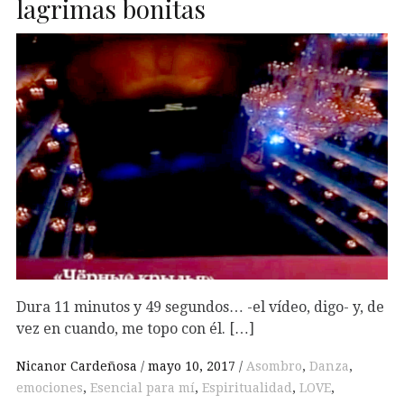
lagrimas bonitas
Dura 11 minutos y 49 segundos… -el vídeo, digo- y, de
vez en cuando, me topo con él. […]
Nicanor Cardeñosa
mayo 10, 2017
Asombro
,
Danza
,
emociones
,
Esencial para mí
,
Espiritualidad
,
LOVE
,