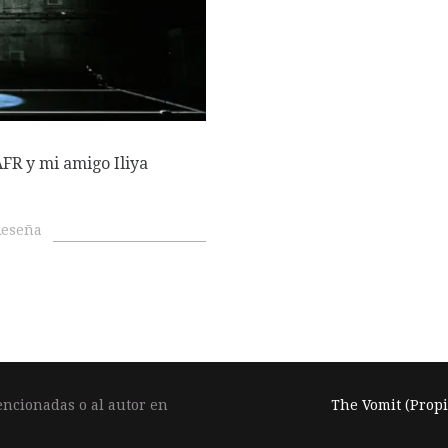
O
R y mi amigo Iliya
Reseña
encionadas o al autor en
The Vomit (Propi