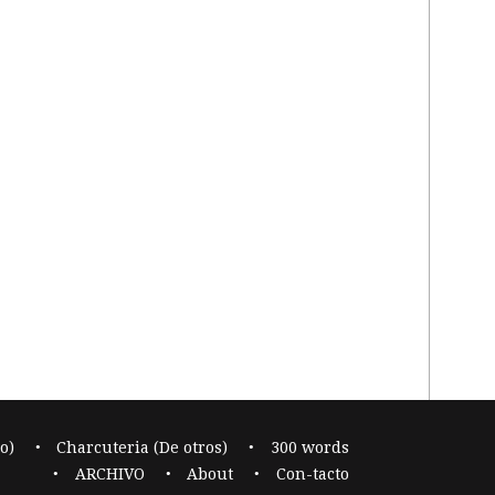
o)
Charcuteria (De otros)
300 words
ARCHIVO
About
Con-tacto