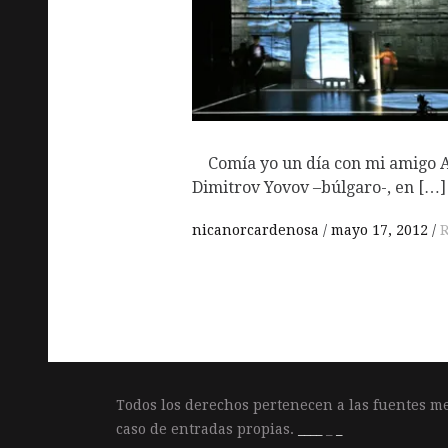
Comía yo un día con mi amigo AF
Dimitrov Yovov –búlgaro-, en […]
nicanorcardenosa
mayo 17, 2012
Todos los derechos pertenecen a las fuentes m
caso de entradas propias.
____
_
_