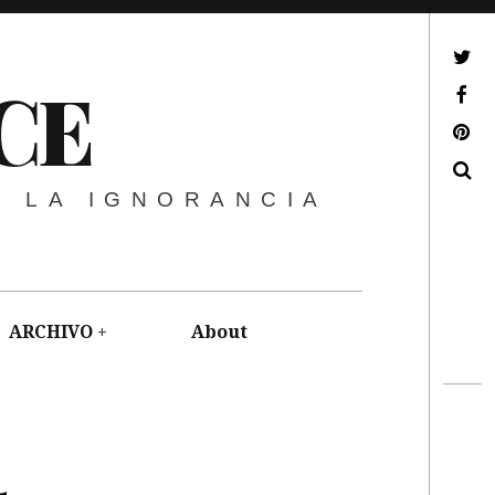
ir a mi twitter
CE
ir a mi facebook
ir a mi pinterest
Buscar
E LA IGNORANCIA
ARCHIVO
About