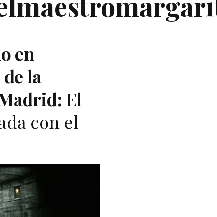
elmaestromargari
ño en
 de la
Madrid:
El
ada con el