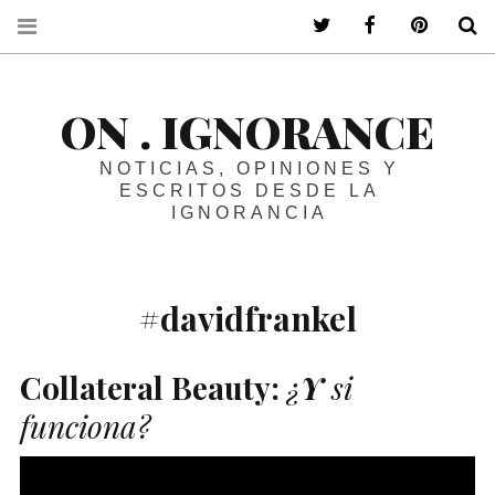
ir a mi twitter
ir a mi faceboo
ir a mi p
B
ON . IGNORANCE
NOTICIAS, OPINIONES Y
ESCRITOS DESDE LA
IGNORANCIA
#davidfrankel
Collateral Beauty:
¿
Y
si
funciona?