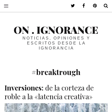
ir a mi twitter
ir a mi faceboo
ir a mi p
B
ON . IGNORANCE
NOTICIAS, OPINIONES Y
ESCRITOS DESDE LA
IGNORANCIA
#breaktrough
Inversiones:
de la corteza de
roble a la «latencia creativa»