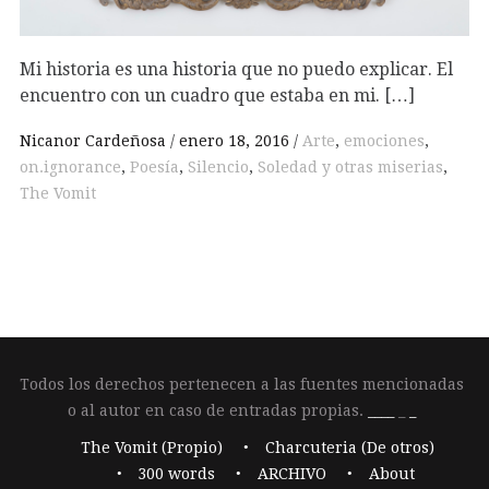
Mi historia es una historia que no puedo explicar. El
encuentro con un cuadro que estaba en mi. […]
Nicanor Cardeñosa
enero 18, 2016
Arte
,
emociones
,
on.ignorance
,
Poesía
,
Silencio
,
Soledad y otras miserias
,
The Vomit
Todos los derechos pertenecen a las fuentes mencionadas
o al autor en caso de entradas propias.
____
_
_
The Vomit (Propio)
Charcuteria (De otros)
300 words
ARCHIVO
About