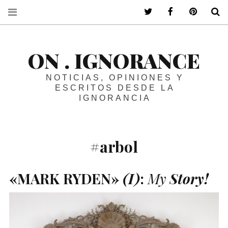
ir a mi twitter
ir a mi faceboo
ir a mi p
B
ON . IGNORANCE
NOTICIAS, OPINIONES Y
ESCRITOS DESDE LA
IGNORANCIA
#arbol
«
MARK
RYDEN
»
(
I
)
:
My
Story!