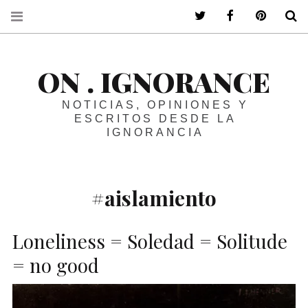
ir a mi twitter
ir a mi faceboo
ir a mi p
B
ON . IGNORANCE
NOTICIAS, OPINIONES Y
ESCRITOS DESDE LA
IGNORANCIA
#aislamiento
Loneliness = Soledad = Solitude
= no good