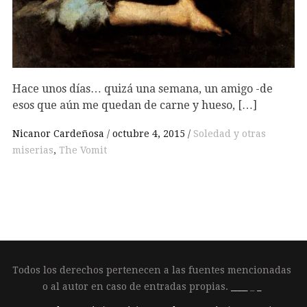
Hace unos días… quizá una semana, un amigo -de
esos que aún me quedan de carne y hueso, […]
Nicanor Cardeñosa
octubre 4, 2015
Soledad y otras
miserias
,
The Vomit
Todos los derechos pertenecen a las fuentes mencionadas
o al autor en caso de entradas propias.
____
_
_