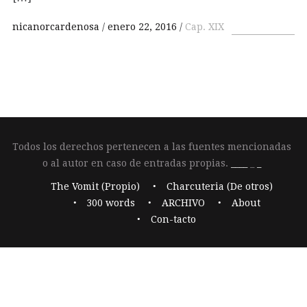
nicanorcardenosa
enero 22, 2016
Cap. XIX
Todos los derechos pertenecen a las fuentes mencionadas
o al autor en caso de entradas propias.
____
_
_
The Vomit (Propio)
Charcuteria (De otros)
300 words
ARCHIVO
About
Con-tacto