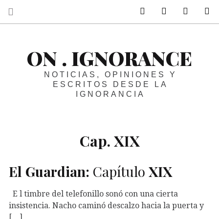
ir a mi twitter
ir a mi faceboo
ir a mi p
B
ON . IGNORANCE
NOTICIAS, OPINIONES Y
ESCRITOS DESDE LA
IGNORANCIA
Cap. XIX
El Guardian:
Capítulo
XIX
E l timbre del telefonillo sonó con una cierta
insistencia. Nacho caminó descalzo hacia la puerta y
[…]