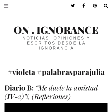
ir a mi twitter
ir a mi faceboo
ir a mi p
B
ON . IGNORANCE
NOTICIAS, OPINIONES Y
ESCRITOS DESDE LA
IGNORANCIA
#violeta #palabrasparajulia
Diario
B
:
“Me duele la amistad
(
IV
-2)
”!,
(Reflexiones)