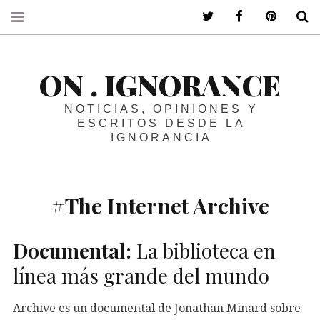
ir a mi twitter
ir a mi faceboo
ir a mi p
B
ON . IGNORANCE
NOTICIAS, OPINIONES Y
ESCRITOS DESDE LA
IGNORANCIA
#The Internet Archive
Documental:
La biblioteca en
línea más grande del mundo
Archive es un documental de Jonathan Minard sobre