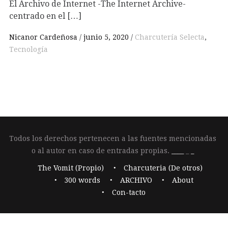
El Archivo de Internet -The Internet Archive-
centrado en el […]
Nicanor Cardeñosa
junio 5, 2020
Charcutería Selecta
,
Tecnología
Todos los derechos pertenecen a las fuentes mencionadas
o al autor en caso de entradas propias.
____
_
_
The Vomit (Propio)
Charcuteria (De otros)
300 words
ARCHIVO
About
Con-tacto