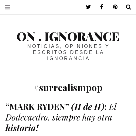
ir a mi twitter
ir a mi faceboo
ir a mi p
B
ON . IGNORANCE
NOTICIAS, OPINIONES Y
ESCRITOS DESDE LA
IGNORANCIA
#surrealismpop
“
MARK
RYDEN
”
(
II
de
II
)
:
El
Dodecaedro, siempre hay otra
historia!