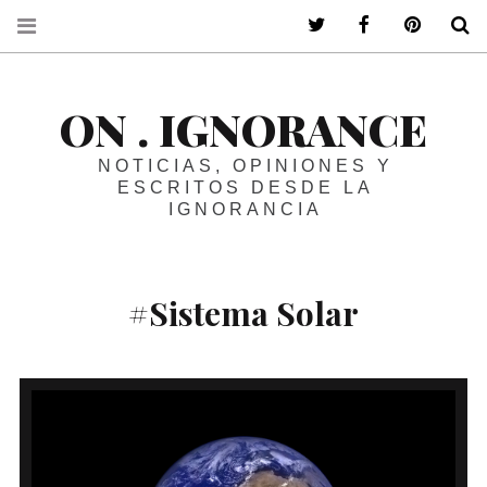
ir a mi twitter
ir a mi faceboo
ir a mi p
B
ON . IGNORANCE
NOTICIAS, OPINIONES Y
ESCRITOS DESDE LA
IGNORANCIA
#Sistema Solar