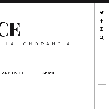
ir a mi twitter
CE
ir a mi facebook
ir a mi pinterest
Buscar
E LA IGNORANCIA
ARCHIVO
About