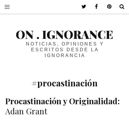
ir a mi twitter
ir a mi faceboo
ir a mi p
B
ON . IGNORANCE
NOTICIAS, OPINIONES Y
ESCRITOS DESDE LA
IGNORANCIA
#procastinación
Procastinación y Originalidad:
Adan Grant