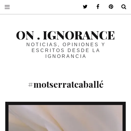
ir a mi twitter
ir a mi faceboo
ir a mi p
B
ON . IGNORANCE
NOTICIAS, OPINIONES Y
ESCRITOS DESDE LA
IGNORANCIA
#motserratcaballé