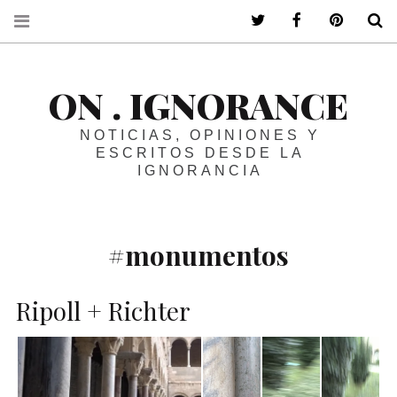
ir a mi twitter
ir a mi faceboo
ir a mi p
B
ON . IGNORANCE
NOTICIAS, OPINIONES Y
ESCRITOS DESDE LA
IGNORANCIA
#monumentos
Ripoll + Richter