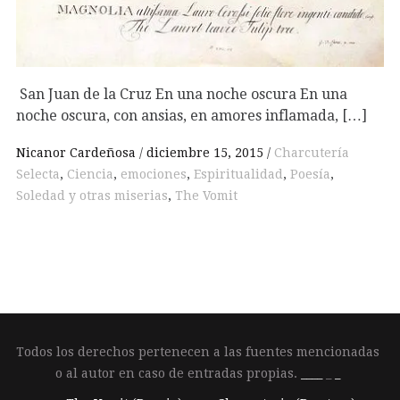
San Juan de la Cruz En una noche oscura En una
noche oscura, con ansias, en amores inflamada, […]
Nicanor Cardeñosa
diciembre 15, 2015
Charcutería
Selecta
,
Ciencia
,
emociones
,
Espiritualidad
,
Poesía
,
Soledad y otras miserias
,
The Vomit
Todos los derechos pertenecen a las fuentes mencionadas
o al autor en caso de entradas propias.
____
_
_