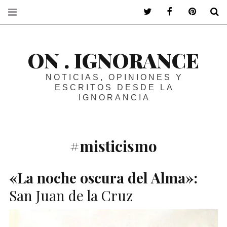
ir a mi twitter
ir a mi faceboo
ir a mi p
B
ON . IGNORANCE
NOTICIAS, OPINIONES Y
ESCRITOS DESDE LA
IGNORANCIA
#misticismo
«La noche oscura del Alma»:
San Juan de la Cruz