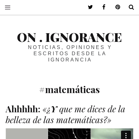
ir a mi twitter
ir a mi faceboo
ir a mi p
B
ON . IGNORANCE
NOTICIAS, OPINIONES Y
ESCRITOS DESDE LA
IGNORANCIA
#matemáticas
Ahhhhh:
«¿
Y
que me dices de la
belleza de las matemáticas?»