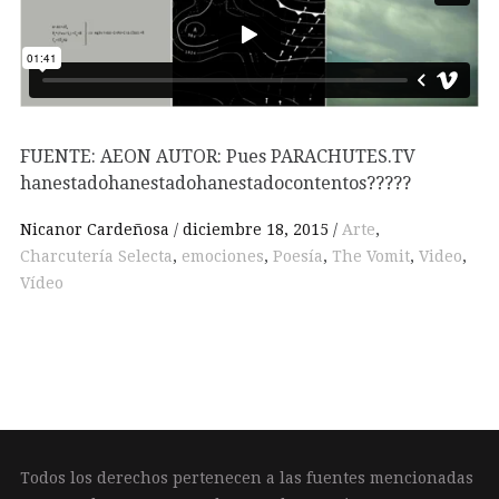
FUENTE: AEON AUTOR: Pues PARACHUTES.TV
hanestadohanestadohanestadocontentos?????
Nicanor Cardeñosa
diciembre 18, 2015
Arte
,
Charcutería Selecta
,
emociones
,
Poesía
,
The Vomit
,
Video
,
Vídeo
Todos los derechos pertenecen a las fuentes mencionadas