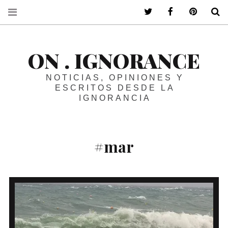
ir a mi twitter
ir a mi faceboo
ir a mi p
B
ON . IGNORANCE
NOTICIAS, OPINIONES Y
ESCRITOS DESDE LA
IGNORANCIA
#mar