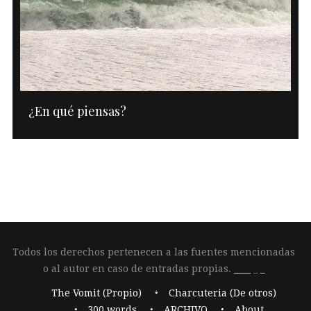
¿En qué piensas?
Todos los derechos pertenecen a las fuentes mencionadas
o al autor en caso de entradas propias.
____
_
_
The Vomit (Propio)
Charcuteria (De otros)
300 words
ARCHIVO
About