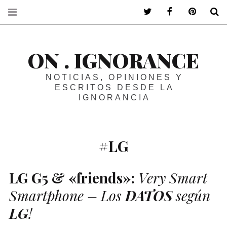
ir a mi twitter
ir a mi faceboo
ir a mi p
B
ON . IGNORANCE
NOTICIAS, OPINIONES Y
ESCRITOS DESDE LA
IGNORANCIA
#LG
LG
G5 & «friends»:
Very Smart
Smartphone – Los
DATOS
según
LG
!