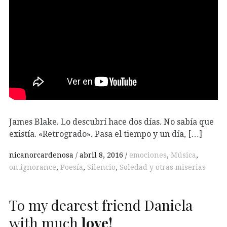
James Blake. Lo descubrí hace dos días. No sabía que
existía. «Retrogrado». Pasa el tiempo y un día, […]
nicanorcardenosa
abril 8, 2016
emociones
,
Música
,
on.ignorance
,
Poesía
,
Silencio
,
Soledad y otras miserias
To my dearest friend Daniela
with much
love!