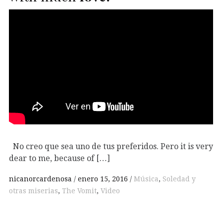
No creo que sea uno de tus preferidos. Pero it is very
dear to me, because of […]
nicanorcardenosa
enero 15, 2016
Música
,
Soledad y
otras miserias
,
The Vomit
,
Video