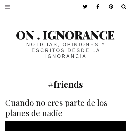
ir a mi twitter
ir a mi faceboo
ir a mi p
B
ON . IGNORANCE
NOTICIAS, OPINIONES Y
ESCRITOS DESDE LA
IGNORANCIA
#friends
Cuando no eres parte de los
planes de nadie