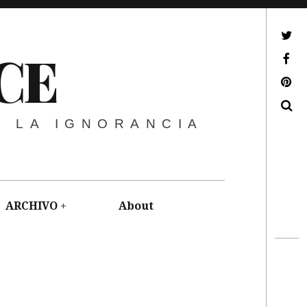
ir a mi twitter
CE
ir a mi facebook
ir a mi pinterest
Buscar
E LA IGNORANCIA
ARCHIVO
About