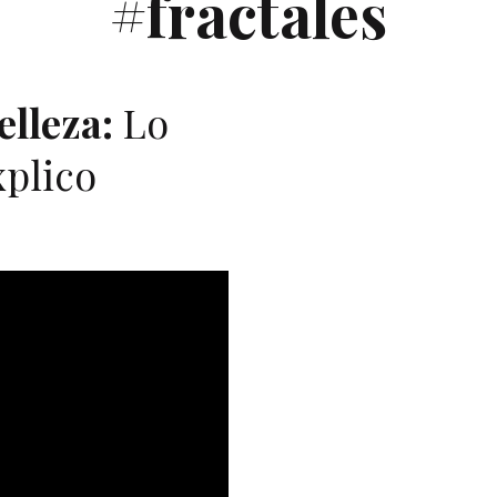
#fractales
elleza:
Lo
xplico