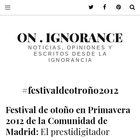
ir a mi twitter
ir a mi faceboo
ir a mi p
B
ON . IGNORANCE
NOTICIAS, OPINIONES Y
ESCRITOS DESDE LA
IGNORANCIA
#festivaldeotroño2012
Festival de otoño en Primavera
2012 de la Comunidad de
Madrid:
El prestidigitador