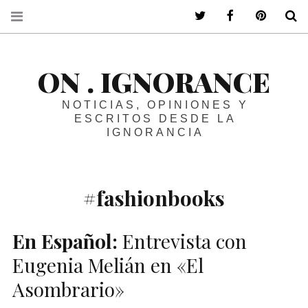
ir a mi twitter
ir a mi faceboo
ir a mi p
B
ON . IGNORANCE
NOTICIAS, OPINIONES Y
ESCRITOS DESDE LA
IGNORANCIA
#fashionbooks
En Español:
Entrevista con
Eugenia Melián en «El
Asombrario»