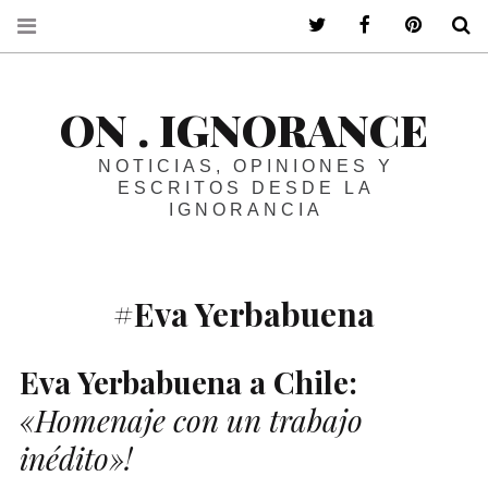
ir a mi twitter
ir a mi faceboo
ir a mi p
B
ON . IGNORANCE
NOTICIAS, OPINIONES Y
ESCRITOS DESDE LA
IGNORANCIA
#Eva Yerbabuena
Eva Yerbabuena a Chile:
«Homenaje con un trabajo
inédito»!