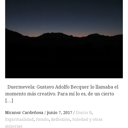
Duermevela: Gustavo Adolfo Becquer lo llamaba el
momento más creativo. Para mí lo es, de un cierto
[…]
Nicanor Cardeñosa
junio 7, 2017
Diario B
,
Espiritualidad
,
Estado
,
Reflexión
,
Soledad y otras
miserias