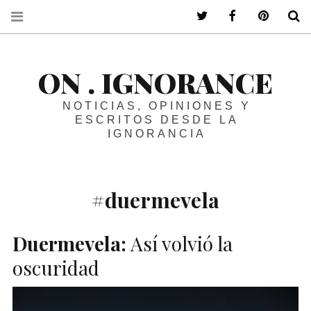
ir a mi twitter
ir a mi faceboo
ir a mi p
B
ON . IGNORANCE
NOTICIAS, OPINIONES Y
ESCRITOS DESDE LA
IGNORANCIA
#duermevela
Duermevela:
Así volvió la
oscuridad