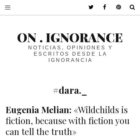
ir a mi twitter
ir a mi faceboo
ir a mi p
B
ON . IGNORANCE
NOTICIAS, OPINIONES Y
ESCRITOS DESDE LA
IGNORANCIA
#dara._
Eugenia Melian:
«Wildchilds is
fiction, because with fiction you
can tell the truth»