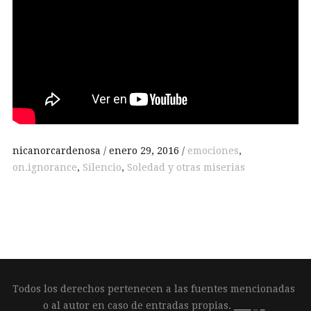
nicanorcardenosa
enero 29, 2016
emociones
,
on.ignorance
,
Silencio
,
Soledad y otras miserias
Todos los derechos pertenecen a las fuentes mencionadas
o al autor en caso de entradas propias.
____
_
_