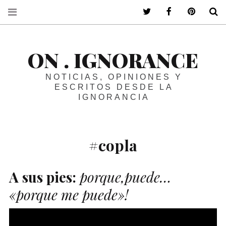
ir a mi twitter
ir a mi faceboo
ir a mi p
B
ON . IGNORANCE
NOTICIAS, OPINIONES Y
ESCRITOS DESDE LA
IGNORANCIA
#copla
A
sus pies:
porque,puede…
«porque me puede»!