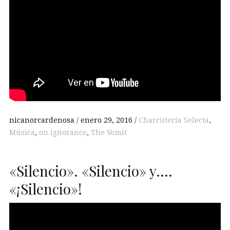
nicanorcardenosa
enero 29, 2016
Charcutería Selecta
,
Música
,
on.ignorance
,
The Vomit
«Silencio». «Silencio» y….
«¡Silencio»!