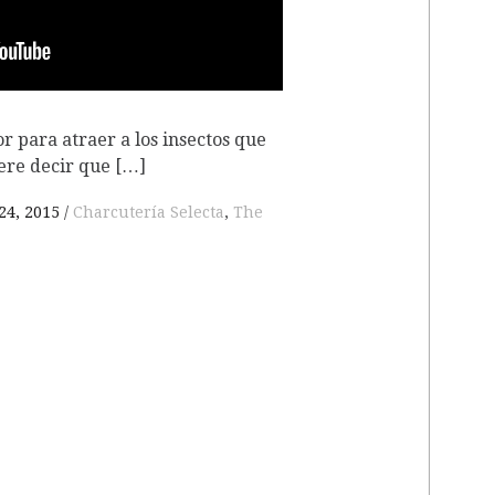
r para atraer a los insectos que
iere decir que […]
24, 2015
Charcutería Selecta
,
The