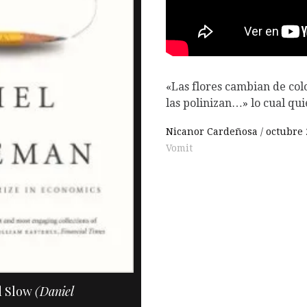
O
«Las flores cambian de colo
las polinizan…» lo cual qu
Nicanor Cardeñosa
octubre 
Vomit
d Slow
(Daniel