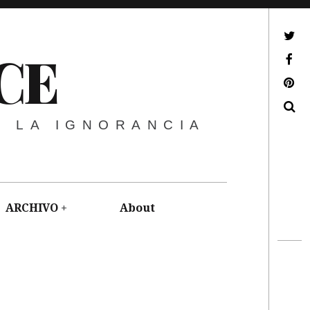
ir a mi twitter
CE
ir a mi facebook
ir a mi pinterest
Buscar
E LA IGNORANCIA
ARCHIVO
About