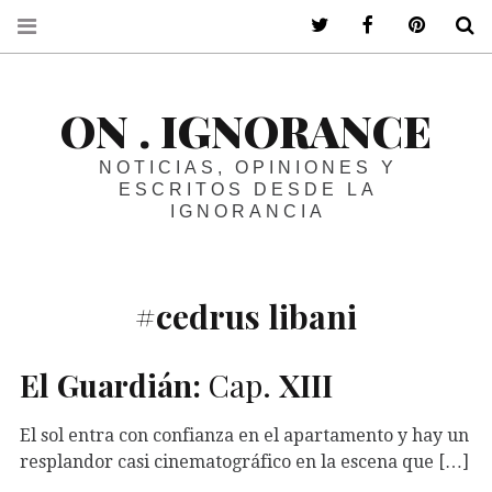
ir a mi twitter
ir a mi faceboo
ir a mi p
B
ON . IGNORANCE
NOTICIAS, OPINIONES Y
ESCRITOS DESDE LA
IGNORANCIA
#cedrus libani
El Guardián:
Cap.
XIII
El sol entra con confianza en el apartamento y hay un
resplandor casi cinematográfico en la escena que […]