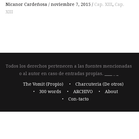
Nicanor Cardeñosa
noviembre 7, 2015
Cap. XIII
,
Cap.
XIII
Todos los derechos pertenecen a las fuentes mencionadas
o al autor en caso de entradas propias.
____
_
_
The Vomit (Propio)
Charcuteria (De otros)
300 words
ARCHIVO
About
Con-tacto