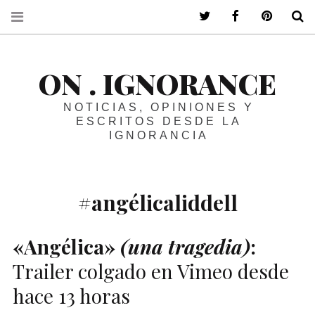
ir a mi twitter
ir a mi faceboo
ir a mi p
B
ON . IGNORANCE
NOTICIAS, OPINIONES Y
ESCRITOS DESDE LA
IGNORANCIA
#angélicaliddell
«Angélica»
(una tragedia)
:
Trailer colgado en Vimeo desde
hace 13 horas