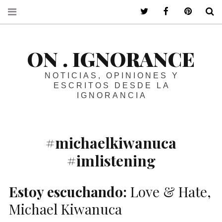
ir a mi twitter
ir a mi faceboo
ir a mi p
B
ON . IGNORANCE
NOTICIAS, OPINIONES Y
ESCRITOS DESDE LA
IGNORANCIA
#michaelkiwanuca
#imlistening
Estoy escuchando:
Love & Hate,
Michael Kiwanuca