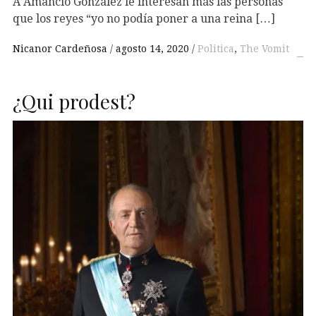
A Amancio González le interesan más las personas
que los reyes “yo no podía poner a una reina […]
Nicanor Cardeñosa
agosto 14, 2020
Politica
,
The Vomit
¿Qui prodest?