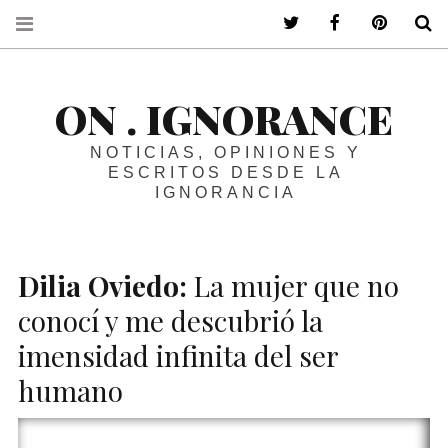
ir a mi twitter
ir a mi faceboo
ir a mi p
B
ON . IGNORANCE
NOTICIAS, OPINIONES Y
ESCRITOS DESDE LA
IGNORANCIA
Dilia Oviedo:
La mujer que no
conocí y me descubrió la
imensidad infinita del ser
humano