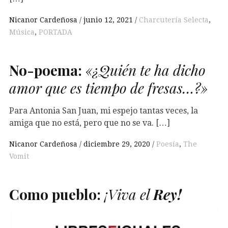
Nicanor Cardeñosa
junio 12, 2021
Charcutería Selecta
,
Música
,
PORTADA
No-poema:
«¿Quién te ha dicho
amor que es tiempo de fresas…?»
Para Antonia San Juan, mi espejo tantas veces, la
amiga que no está, pero que no se va. […]
Nicanor Cardeñosa
diciembre 29, 2020
Poesía
,
The
Vomit
Como pueblo:
¡Viva el
Rey!